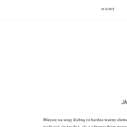
HOME
J
Miejsce na sesję ślubną to bardzo ważny ele
wydawać się trudny, ale z odpowiednim prz