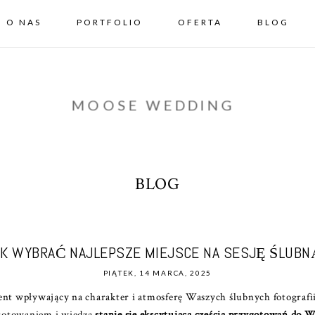
O NAS
PORTFOLIO
OFERTA
BLOG
MOOSE WEDDING
BLOG
AK WYBRAĆ NAJLEPSZE MIEJSCE NA SESJĘ ŚLUBN
PIĄTEK, 14 MARCA, 2025
ment wpływający na charakter i atmosferę Waszych ślubnych fotografi
ygotowaniem i wiedzą
stanie się ekscytującą częścią przygotowań do W