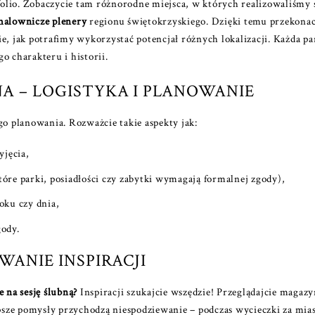
olio. Zobaczycie tam różnorodne miejsca, w których realizowaliśmy 
malownicze plenery
regionu świętokrzyskiego. Dzięki temu przekonaci
jak potrafimy wykorzystać potencjał różnych lokalizacji. Każda par
o charakteru i historii.
A – LOGISTYKA I PLANOWANIE
 planowania. Rozważcie takie aspekty jak:
yjęcia,
óre parki, posiadłości czy zabytki wymagają formalnej zgody),
oku czy dnia,
gody.
WANIE INSPIRACJI
e na sesję ślubną?
Inspiracji szukajcie wszędzie! Przeglądajcie magazy
sze pomysły przychodzą niespodziewanie – podczas wycieczki za miast