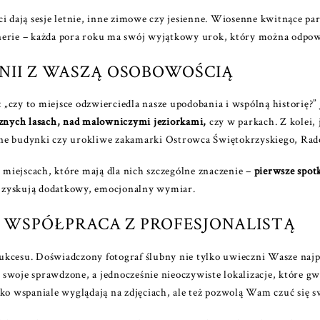
i dają sesje letnie, inne zimowe czy jesienne. Wiosenne kwitnące park
enerie – każda pora roku ma swój wyjątkowy urok, który można odpo
NII Z WASZĄ OSOBOWOŚCIĄ
: „czy to miejsce odzwierciedla nasze upodobania i wspólną historię?”
cznych lasach, nad malowniczymi jeziorkami,
czy w parkach. Z kolei, 
ne budynki czy urokliwe zakamarki Ostrowca Świętokrzyskiego, Radom
w miejscach, które mają dla nich szczególne znaczenie –
pierwsze spot
ia zyskują dodatkowy, emocjonalny wymiar.
– WSPÓŁPRACA Z PROFESJONALISTĄ
sukcesu. Doświadczony
fotograf ślubny
nie tylko uwieczni Wasze najpi
swoje sprawdzone, a jednocześnie nieoczywiste lokalizacje, które gw
ko wspaniale wyglądają na zdjęciach, ale też pozwolą Wam czuć się sw