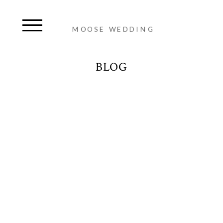
MOOSE WEDDING
BLOG
MAGDA + TOMEK PRZYJĘCIE W WINIARNI
KRAKÓSLOWWINES
PIĄTEK, 30 LISTOPADA, 2018
Tradycyjny ślub dwojga zakochanych.
Najbliższa rodzina, przyjaciele i przyjęcie w
klimatycznej winiarni w Krakowie
KrakóSlowWines
.